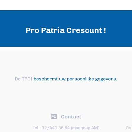
Pro Patria Crescunt !
De TPCI
beschermt uw persoonlijke gegevens.
Contact
Tel : 02/441.36.64 (maandag AM)
On