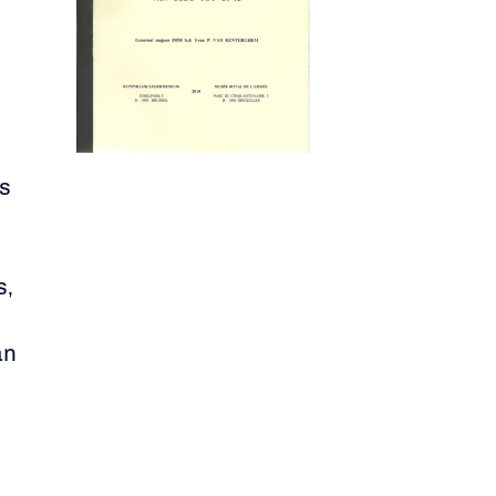
is
s,
an