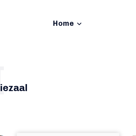
Home
I
tiezaal