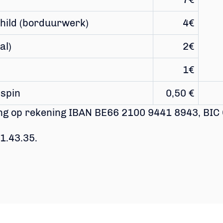
ild (borduurwerk)
4€
al)
2€
1€
dspin
0,50 €
ling op rekening IBAN BE66 2100 9441 8943, BI
1.43.35.