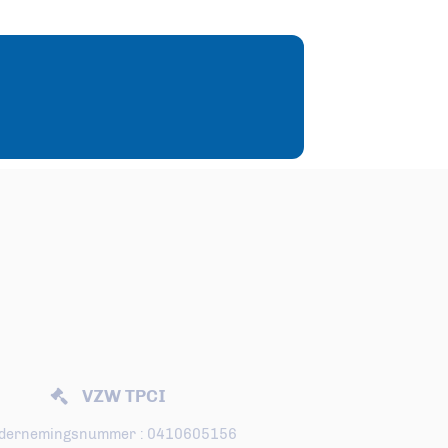
VZW TPCI
dernemingsnummer : 0410605156